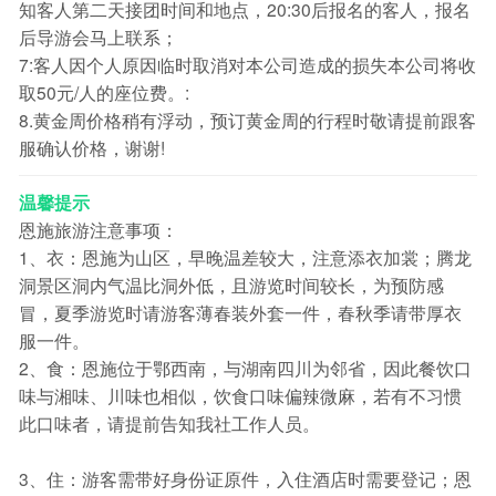
知客人第二天接团时间和地点，20:30后报名的客人，报名
后导游会马上联系；
7:客人因个人原因临时取消对本公司造成的损失本公司将收
取50元/人的座位费。:
8.黄金周价格稍有浮动，预订黄金周的行程时敬请提前跟客
服确认价格，谢谢!
温馨提示
恩施旅游注意事项：
1、衣：恩施为山区，早晚温差较大，注意添衣加裳；腾龙
洞景区洞内气温比洞外低，且游览时间较长，为预防感
冒，夏季游览时请游客薄春装外套一件，春秋季请带厚衣
服一件。
2、食：恩施位于鄂西南，与湖南四川为邻省，因此餐饮口
味与湘味、川味也相似，饮食口味偏辣微麻，若有不习惯
此口味者，请提前告知我社工作人员。
3、住：游客需带好身份证原件，入住酒店时需要登记；恩