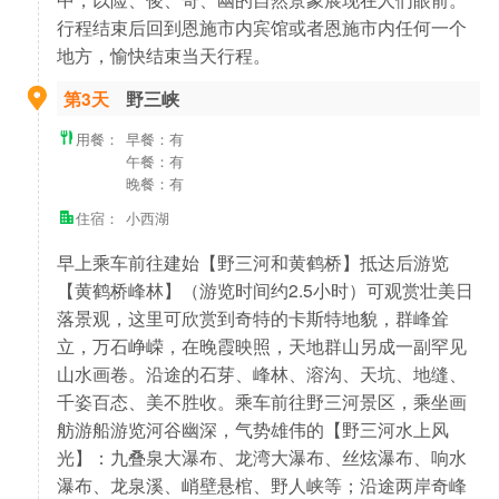
行程结束后回到恩施市内宾馆或者恩施市内任何一个
地方，愉快结束当天行程。
第3天
野三峡
用餐：
早餐：有
午餐：有
晚餐：有
住宿：
小西湖
早上乘车前往建始【野三河和黄鹤桥】抵达后游览
【黄鹤桥峰林】（游览时间约2.5小时）可观赏壮美日
落景观，这里可欣赏到奇特的卡斯特地貌，群峰耸
立，万石峥嵘，在晚霞映照，天地群山另成一副罕见
山水画卷。沿途的石芽、峰林、溶沟、天坑、地缝、
千姿百态、美不胜收。乘车前往野三河景区，乘坐画
舫游船游览河谷幽深，气势雄伟的【野三河水上风
光】：九叠泉大瀑布、龙湾大瀑布、丝炫瀑布、响水
瀑布、龙泉溪、峭壁悬棺、野人峡等；沿途两岸奇峰