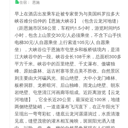
住宿：
恩施
早上在酒店出发乘车赴被专家誉为与美国科罗拉多大
峡谷难分伯仲的【恩施大峡谷】 （包含云龙河地缝）
（距恩施市区58公里，车程约1.5小时，游览时间约5
小时，包含上山景交30元/人必须乘坐，不含下山手扶
电梯30元/人自愿乘坐 上行索道105元/人 自愿乘
坐），大峡谷位于恩施市屯堡乡和板桥镇境内，是清
江大峡谷中的一段。峡谷全长108千米，总面积300多
平方千米。峡谷中的百里绝壁、千丈瀑布、傲啸独
峰、原始森林、远古村寨等景点美不胜收。自然景区
则主要由大河碥风光、前山绝壁、大中小龙门峰林、
板桥洞群、龙桥暗河、后山独峰、雨龙山绝壁、朝东
岩绝壁、屯堡清江河画廊等组成。近距离游览【云龙
河地缝】 ，它全长近20公里，最深处近100米，地缝
两侧绝壁陡峭，一道道瀑布飞泻直下，在正午阳光下
呈现出一弯弯彩虹，缝底云龙河潺潺淌过，水质清澈
见底，缝壁茂密的灌木相互掩映，斑斑阳光洒入缝
中，以险、俊、奇、幽的自然景象展现在人们眼前。