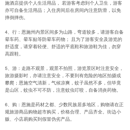
施酒店提供个人生活用品， 若游客考虑到个人卫生，游客
亦可自备生活用品；入住房间后在房间内注意防滑，以免
摔倒摔伤。
4、行：恩施州内景区间多为山路，弯道较多，请游客自备
晕车药、晕车贴等防晕车药物； 且为了游客安全及游览的
舒适度，请穿着轻便、舒适的平底鞋和旅游鞋为佳，勿穿
高跟鞋。
5、游：走路不观景，观景不拍照，游览景区时注意安全，
旅游摄影时，亦请注意安全，不要到有危险的地区拍摄或
攀爬；恩施空气清新，气候凉爽，蚊子虽然不多，但毕竟
是山区，蚊虫不可不防，注意蚊虫叮咬，自备消炎药物。
6、购：恩施是药材之都、少数民族居多地区，购物请在正
规旅游商品购物超市购买，价格合理、产品齐全。街边小
贩、小店易购买到假冒伪劣产品。