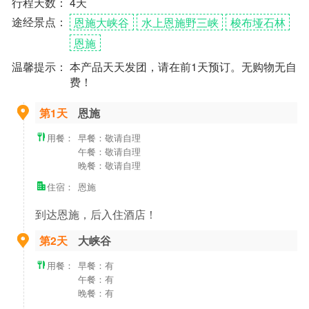
行程天数：
4天
途经景点：
恩施大峡谷
水上恩施野三峡
梭布垭石林
恩施
温馨提示：
本产品天天发团，请在前1天预订。无购物无自
费！
第1天
恩施
用餐：
早餐：敬请自理
午餐：敬请自理
晚餐：敬请自理
住宿：
恩施
到达恩施，后入住酒店！
第2天
大峡谷
用餐：
早餐：有
午餐：有
晚餐：有