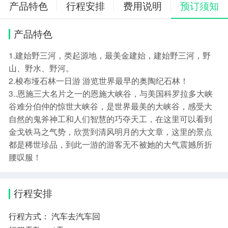
产品特色
行程安排
费用说明
预订须知
产品特色
1.建始野三河，类起源地，最美金建始，建始野三河，野
山、野水、野河。
2.梭布垭石林一日游 游览世界最早的奥陶纪石林！
3..恩施三大名片之一的恩施大峡谷，与美国科罗拉多大峡
谷难分伯仲的惊世大峡谷，是世界最美的大峡谷，感受大
自然的鬼斧神工和人们智慧的巧夺天工，在这里可以看到
金戈铁马之气势，欣赏到清风明月的大文章，这里的景点
都是稀世珍品，到此一游的游客无不被她的大气震撼所折
腰叹服！
行程安排
行程方式：
汽车去汽车回