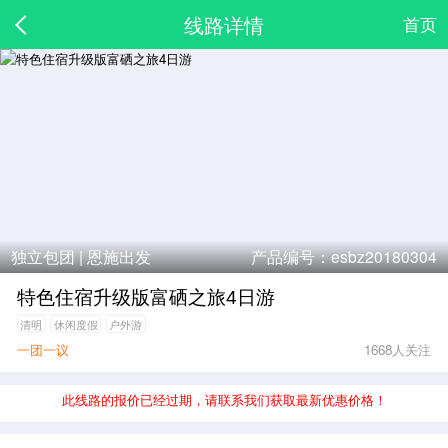
线路详情
首页
独立包团 |
恩施出发
产品编号：esbz20180304
特色住宿升级版富硒之旅4日游
清明
休闲度假
户外游
一团一议
1668人关注
此线路的报价已经过期，请联系我们获取最新优惠价格！