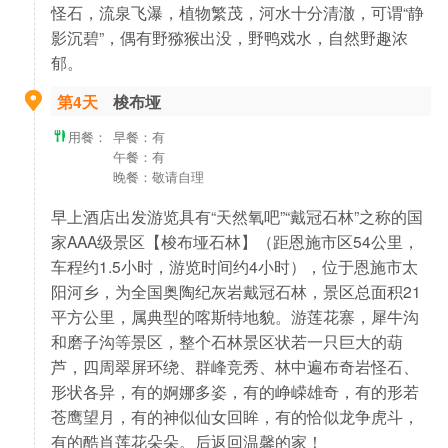
怪石，流泉飞瀑，植物繁茂，河水十分清澈，可谓“静
影沉碧”，偶有野猕猴出没，野鸭戏水，自然野趣浓
郁。
第4天
梭布垭
用餐：
早餐：有
午餐：有
晚餐：敬请自理
早上酒店出发游览具有“天然氧吧”“戴冠石林”之称的国
家AAA级景区【梭布垭石林】（距恩施市区54公里，
车程约1.5小时，游览时间约4小时），位于恩施市太
阳河乡，为全国奥陶纪灰岩戴冠石林，景区总面积21
平方公里，属典型的喀斯特地貌。游莲花寨，犀牛沟
和磨子沟等景区，整个石林景区状若一只巨大的葫
芦，四周翠屏环绕、群峰竞秀、林中遍布奇岩怪石、
形状各异，有的婀娜多姿，有的峥嵘雄奇，有的形若
苍鹰望月，有的神似仙女回眸，有的恰似龙争虎斗，
有的酷肖莲花朵朵。后返回温馨的家！