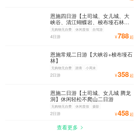
恩施四日游【土司城、女儿城、大
峡谷、清江蝴蝶岩、梭布垭石林】
精华纯玩4天3晚
无购物无自费
休闲度假
自驾游
788
4日游
¥
起
恩施常规二日游【大峡谷+梭布垭石
林】
无购物无自费
踏青
小周末
358
2日游
¥
起
恩施二日游【土司城、女儿城 腾龙
洞】休闲轻松不爬山二日游
无购物无自费
休闲度假
摄影
458
2日游
¥
起
查看更多