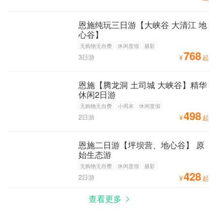
恩施纯玩三日游【大峡谷 大清江 地
心谷】
无购物无自费
休闲度假
摄影
768
3日游
¥
起
恩施【腾龙洞 土司城 大峡谷】精华
休闲2日游
无购物无自费
小周末
休闲度假
498
2日游
¥
起
恩施二日游【坪坝营、地心谷】 原
始生态游
无购物无自费
休闲度假
摄影
428
2日游
¥
起
查看更多