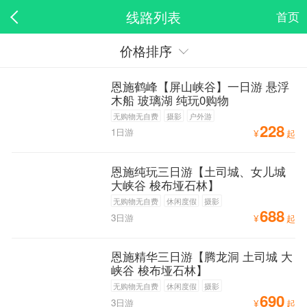
线路列表
首页
价格排序
恩施鹤峰【屏山峡谷】一日游 悬浮
木船 玻璃湖 纯玩0购物
无购物无自费
摄影
户外游
228
1日游
¥
起
恩施纯玩三日游【土司城、女儿城
大峡谷 梭布垭石林】
无购物无自费
休闲度假
摄影
688
3日游
¥
起
恩施精华三日游【腾龙洞 土司城 大
峡谷 梭布垭石林】
无购物无自费
休闲度假
摄影
690
3日游
¥
起