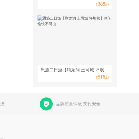
388
¥
起
恩施二日游【腾龙洞 土司城 坪坝营】休闲愉快不爬山
516
¥
起
服务
品牌质量保证 支付安全