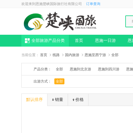
欢迎来到恩施楚峡国际旅行社有限公司
订单查询
全部旅游产品分类
首页
恩施一日游
恩
当前位置：
首页
线路
国内旅游
恩施至西宁游
全部
产品分类：
全部
恩施到北京游
恩施到四川游
恩
恩施出发游华东
恩施到山东
恩施到呼伦
出游方式：
全部
默认排序
销量
价格