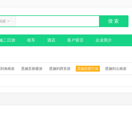
线路
施二日游
租车
酒店
客户留言
企业简介
施到海南游
恩施至新疆游
恩施到西安游
恩施至西宁游
恩施到云南游
贝尔
恩施到山西
恩施到上海游
恩施出发到大兴安岭
恩施到甘肃
恩